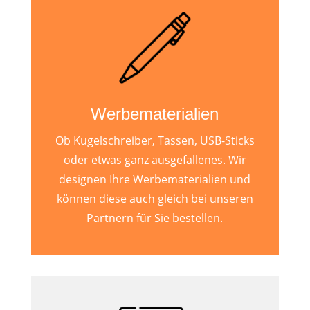
Werbematerialien
Ob Kugelschreiber, Tassen, USB-Sticks
oder etwas ganz ausgefallenes. Wir
designen Ihre Werbematerialien und
können diese auch gleich bei unseren
Partnern für Sie bestellen.